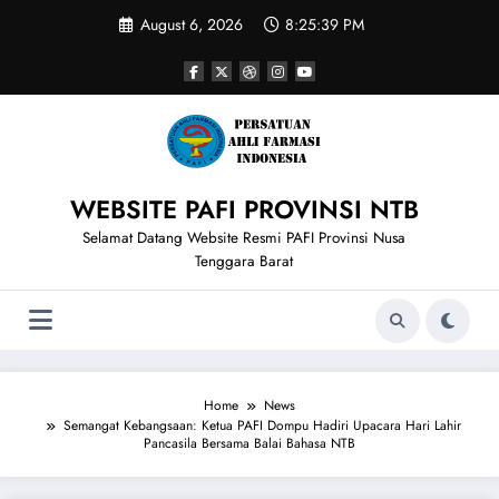
Skip
August 6, 2026
8:25:40 PM
to
content
WEBSITE PAFI PROVINSI NTB
Selamat Datang Website Resmi PAFI Provinsi Nusa
Tenggara Barat
Home
News
Semangat Kebangsaan: Ketua PAFI Dompu Hadiri Upacara Hari Lahir
Pancasila Bersama Balai Bahasa NTB