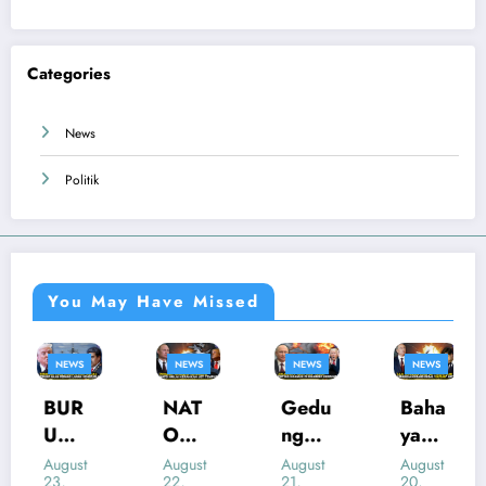
Categories
News
Politik
You May Have Missed
NEWS
NEWS
NEWS
NEWS
NAT
Gedu
Baha
“KO
O
ng
ya
PER
Mulai
Mele
Sera
NUK
August
August
August
August
22,
21,
20,
19,