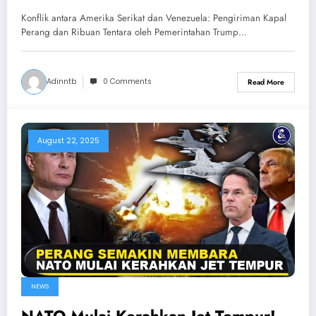
4.000 TENTARA! Fakta Konflik AS
Konflik antara Amerika Serikat dan Venezuela: Pengiriman Kapal
vs Venezuela
Perang dan Ribuan Tentara oleh Pemerintahan Trump…
Adinntb
0 Comments
Read More
August 22, 2025
NEWS
NATO Mulai Kerahkan Jet Tempur!