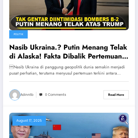
POLITIK
Nasib Ukraina.? Putin Menang Telak
di Alaska! Fakta Dibalik Pertemuan
Trump-Putin di Alaska
Nasib Ukraina di panggung geopolitik dunia semakin menjadi
pusat perhatian, terutama menyusul pertemuan terkini antara…
Adinntb
0 Comments
Read More
August 17, 2025