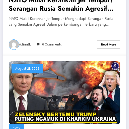
Serangan Rusia Semakin Agresif
Hancurkan Ukraina & NATO
NATO Mulai Kerahkan Jet Tempur Menghadapi Serangan Rusia
yang Semakin Agresif Dalam perkembangan terbaru yang…
Adinntb
0 Comments
Read More
August 21, 2025
NEWS