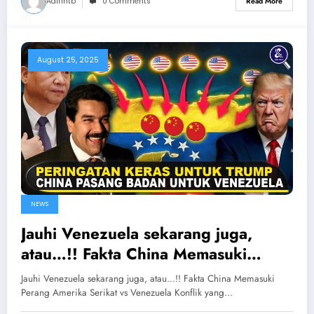
Adinntb
0 Comments
Read More
August 25, 2025
NEWS
Jauhi Venezuela sekarang juga,
atau…!! Fakta China Memasuki
Perang Amerika Serikat vs
Jauhi Venezuela sekarang juga, atau...!! Fakta China Memasuki
Venezuela
Perang Amerika Serikat vs Venezuela Konflik yang…