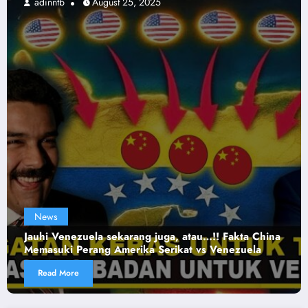
025
adinntb
August 24, 20
News
 juga, atau…!! Fakta China
574 DRONE & 40 Rudal Bal
 Serikat vs Venezuela
Rusia Lancarkan Serangan 
Read More