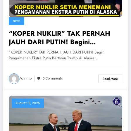
NEWS
“KOPER NUKLIR” TAK PERNAH
JAUH DARI PUTIN! Begini
Pengamanan Ekstra Putin Bertemu
"KOPER NUKLIR" TAK PERNAH JAUH DARI PUTIN! Begini
Trump di Alaska
Pengamanan Ekstra Putin Bertemu Trump di Alaska…
Adinntb
0 Comments
Read More
August 18, 2025