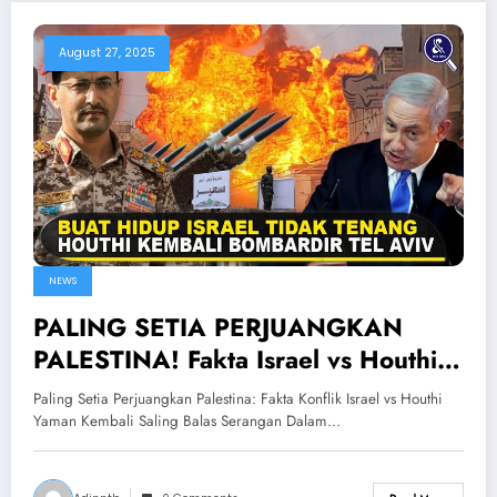
August 27, 2025
NEWS
PALING SETIA PERJUANGKAN
PALESTINA! Fakta Israel vs Houthi
Yaman Kembali Saling Balas
Paling Setia Perjuangkan Palestina: Fakta Konflik Israel vs Houthi
Serangan
Yaman Kembali Saling Balas Serangan Dalam…