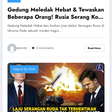
Gedung Meledak Hebat & Tewaskan
Beberapa Orang! Rusia Serang Kota-
kota Ukraina Saat Zelensky Temui
Gedung Meledak Hebat dan Korban Jiwa dalam Serangan Rusia di
Trump
Ukraina Pada sebuah insiden tragis…
Adinntb
0 Comments
Read More
August 20, 2025