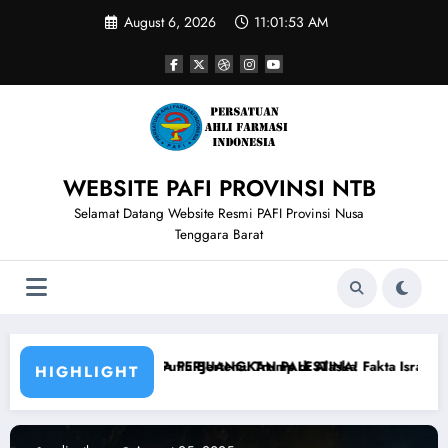
Skip
August 6, 2026
11:01:54 AM
to
content
WEBSITE PAFI PROVINSI NTB
Selamat Datang Website Resmi PAFI Provinsi Nusa
Tenggara Barat
p di Alaska
ESTINA! Fakta Israel vs Houthi Yaman Kembali Saling Balas Serang
Jauhi Venezuela sekarang juga, at
HIGHLIGHT