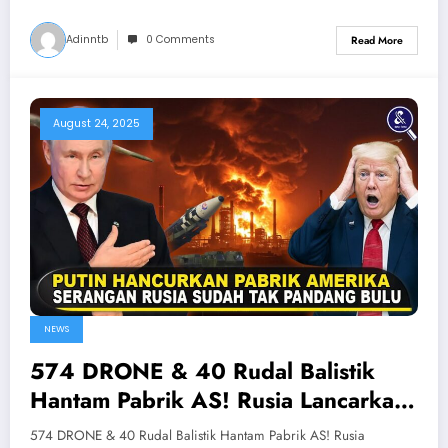
Adinntb
0 Comments
Read More
August 24, 2025
NEWS
574 DRONE & 40 Rudal Balistik
Hantam Pabrik AS! Rusia Lancarkan
Serangan Terbesar ke Ukraina Barat
574 DRONE & 40 Rudal Balistik Hantam Pabrik AS! Rusia