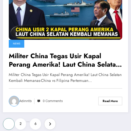
NEWS
Militer China Tegas Usir Kapal
Perang Amerika! Laut China Selatan
Kembali Memanas-China vs Filipina
Militer China Tegas Usir Kapal Perang Amerika! Laut China Selatan
Kembali Memanas-China vs Filipina Pertemuan…
Adinntb
0 Comments
Read More
Posts
…
1
2
6