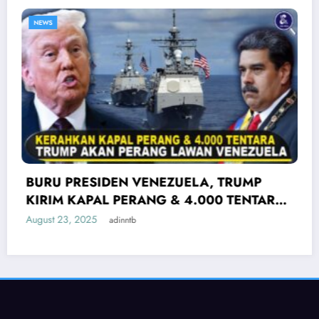
NEWS
NE
URU PRESIDEN VENEZUELA, TRUMP
NA
IRIM KAPAL PERANG & 4.000 TENTARA!
Ru
akta Konflik AS vs Venezuela
NA
gust 23, 2025
Aug
adinntb