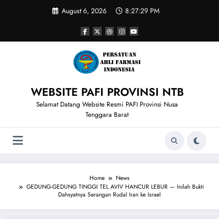
Skip
August 6, 2026
8:27:30 PM
to
content
WEBSITE PAFI PROVINSI NTB
Selamat Datang Website Resmi PAFI Provinsi Nusa
Tenggara Barat
Home
News
GEDUNG-GEDUNG TINGGI TEL AVIV HANCUR LEBUR — Inilah Bukti
Dahsyatnya Serangan Rudal Iran ke Israel