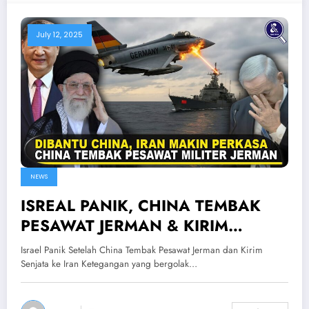
July 12, 2025
NEWS
ISREAL PANIK, CHINA TEMBAK
PESAWAT JERMAN & KIRIM
SENJATA KE IRAN — China Siap
Israel Panik Setelah China Tembak Pesawat Jerman dan Kirim
Perang Bantu Iran
Senjata ke Iran Ketegangan yang bergolak…