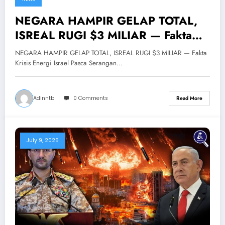
NEGARA HAMPIR GELAP TOTAL,
ISREAL RUGI $3 MILIAR — Fakta
Krisis Energi Israel Pasca Serangan
NEGARA HAMPIR GELAP TOTAL, ISREAL RUGI $3 MILIAR — Fakta
Iran
Krisis Energi Israel Pasca Serangan…
Adinntb
0 Comments
Read More
July 9, 2025