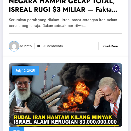
NEGARA HAMPIR GELAP TOTAL,
ISREAL RUGI $3 MILIAR — Fakta
Krisis Energi Israel Pasca Serangan
Kerusakan parah yang dialami Israel pasca serangan Iran belum
Iran
berlalu begitu saja. Dalam sebuah peristiwa…
Adinntb
0 Comments
Read More
July 10, 2025
NEWS