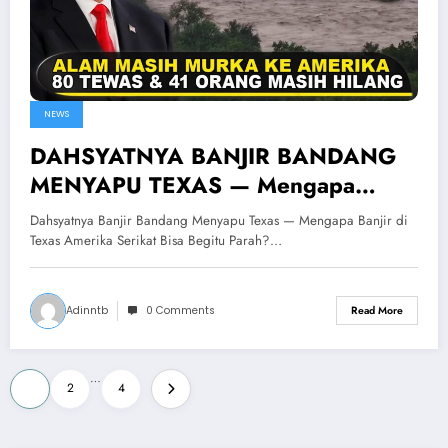
NEWS
DAHSYATNYA BANJIR BANDANG
MENYAPU TEXAS — Mengapa
Banjir di Texas Amerika Serikat Bisa
Dahsyatnya Banjir Bandang Menyapu Texas — Mengapa Banjir di
Begitu Parah?
Texas Amerika Serikat Bisa Begitu Parah?…
Adinntb
0 Comments
Read More
Posts
…
1
2
4
pagination