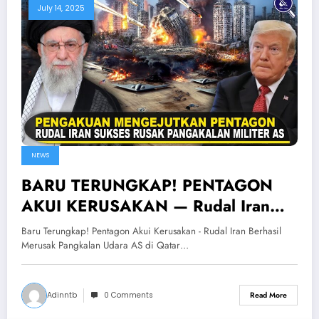
July 14, 2025
NEWS
BARU TERUNGKAP! PENTAGON
AKUI KERUSAKAN — Rudal Iran
BERHASIL Merusak Pangkalan
Baru Terungkap! Pentagon Akui Kerusakan - Rudal Iran Berhasil
Udara AS di Qatar
Merusak Pangkalan Udara AS di Qatar…
Adinntb
0 Comments
Read More