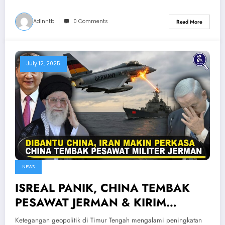
Adinntb
0 Comments
Read More
July 12, 2025
NEWS
ISREAL PANIK, CHINA TEMBAK
PESAWAT JERMAN & KIRIM
SENJATA KE IRAN — China Siap
Ketegangan geopolitik di Timur Tengah mengalami peningkatan