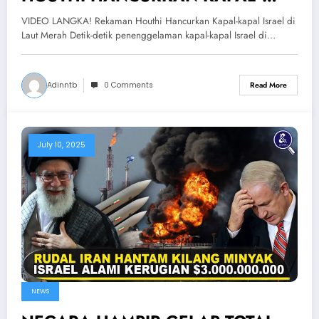
ISRAEL DI LAUT MERAH — Bukti
VIDEO LANGKA! Rekaman Houthi Hancurkan Kapal-kapal Israel di
Nyata Perjuangan Houthi
Laut Merah Detik-detik penenggelaman kapal-kapal Israel di…
Adinntb
0 Comments
Read More
July 10, 2025
NEWS