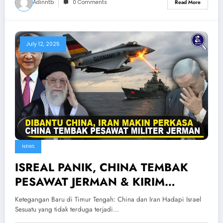
Adinntb
0 Comments
Read More
July 12, 2025
NEWS
ISREAL PANIK, CHINA TEMBAK
PESAWAT JERMAN & KIRIM
SENJATA KE IRAN — China Siap
Ketegangan Baru di Timur Tengah: China dan Iran Hadapi Israel
Perang Bantu Iran
Sesuatu yang tidak terduga terjadi…