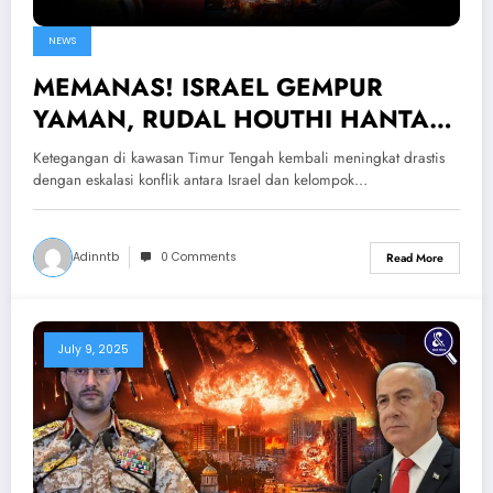
NEWS
MEMANAS! ISRAEL GEMPUR
YAMAN, RUDAL HOUTHI HANTAM
TEL AVIV — Fakta Israel VS Houthi
Ketegangan di kawasan Timur Tengah kembali meningkat drastis
Saling Serang
dengan eskalasi konflik antara Israel dan kelompok…
Adinntb
0 Comments
Read More
July 9, 2025