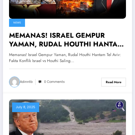
NEWS
MEMANAS! ISRAEL GEMPUR
YAMAN, RUDAL HOUTHI HANTAM
TEL AVIV — Fakta Israel VS Houthi
Memanas! Israel Gempur Yaman, Rudal Houthi Hantam Tel Aviv:
Saling Serang
Fakta Konflik Israel vs Houthi Saling…
Adinntb
0 Comments
Read More
July 8, 2025