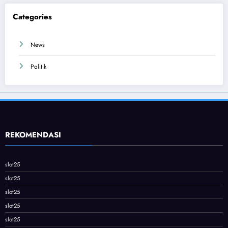
Categories
News
Politik
REKOMENDASI
slot25
slot25
slot25
slot25
slot25