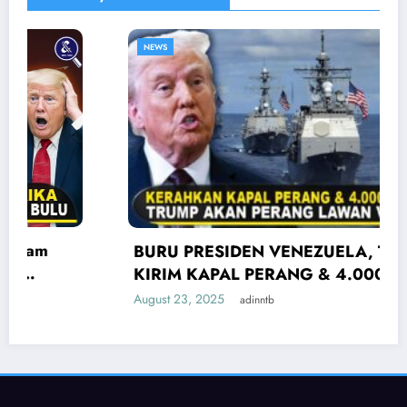
NEWS
BURU PRESIDEN VENEZUELA, TRUMP
KIRIM KAPAL PERANG & 4.000 TENTARA!
Fakta Konflik AS vs Venezuela
August 23, 2025
adinntb