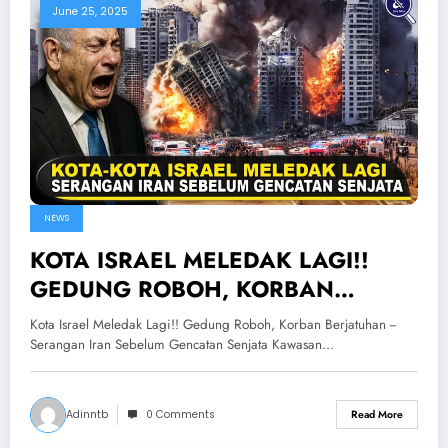
June 25, 2025
NEWS
KOTA ISRAEL MELEDAK LAGI!!
GEDUNG ROBOH, KORBAN
BERJATUHAN — Serangan Iran
Kota Israel Meledak Lagi!! Gedung Roboh, Korban Berjatuhan --
Sebelum Gencatan Senjata
Serangan Iran Sebelum Gencatan Senjata Kawasan…
Adinntb
0 Comments
Read More