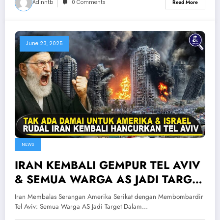
Adinntb
0 Comments
Read More
June 23, 2025
NEWS
IRAN KEMBALI GEMPUR TEL AVIV
& SEMUA WARGA AS JADI TARGET
— Respons Cepat Iran Setelah
Iran Membalas Serangan Amerika Serikat dengan Membombardir
Dibom Amerika
Tel Aviv: Semua Warga AS Jadi Target Dalam…