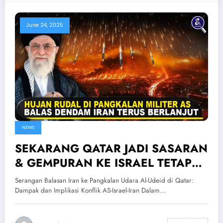
June 24, 2025
NEWS
SEKARANG QATAR JADI SASARAN
& GEMPURAN KE ISRAEL TETAP
LANJUT — Serangan Balasan Iran
Serangan Balasan Iran ke Pangkalan Udara Al-Udeid di Qatar:
Ke AS-Israel
Dampak dan Implikasi Konflik AS-Israel-Iran Dalam…