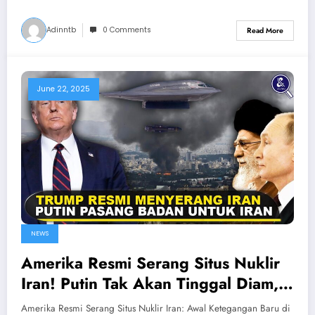
Adinntb
0 Comments
Read More
June 22, 2025
NEWS
Amerika Resmi Serang Situs Nuklir
Iran! Putin Tak Akan Tinggal Diam,
PERANG DUNIA 3 HERE WE GO!!!
Amerika Resmi Serang Situs Nuklir Iran: Awal Ketegangan Baru di