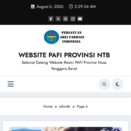
Skip
August 6, 2026
2:29:35 AM
to
content
WEBSITE PAFI PROVINSI NTB
Selamat Datang Website Resmi PAFI Provinsi Nusa
Tenggara Barat
Home
adinntb
Page 6