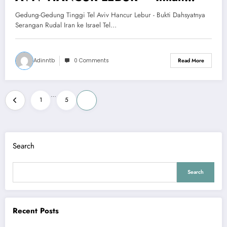
Bukti Dahsyatnya Serangan Rudal
Gedung-Gedung Tinggi Tel Aviv Hancur Lebur - Bukti Dahsyatnya
Iran ke Israel
Serangan Rudal Iran ke Israel Tel…
Adinntb
0 Comments
Read More
Posts
…
1
5
6
pagination
Search
Search
Recent Posts