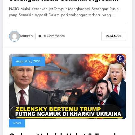
Hancurkan Ukraina & NATO
NATO Mulai Kerahkan Jet Tempur Menghadapi Serangan Rusia
yang Semakin Agresif Dalam perkembangan terbaru yang…
Adinntb
0 Comments
Read More
August 21, 2025
NEWS