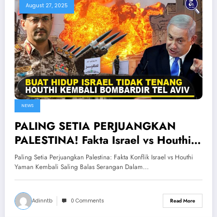
August 27, 2025
NEWS
PALING SETIA PERJUANGKAN
PALESTINA! Fakta Israel vs Houthi
Yaman Kembali Saling Balas
Paling Setia Perjuangkan Palestina: Fakta Konflik Israel vs Houthi
Serangan
Yaman Kembali Saling Balas Serangan Dalam…
Adinntb
0 Comments
Read More