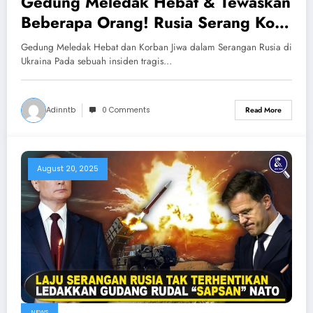
Gedung Meledak Hebat & Tewaskan
Beberapa Orang! Rusia Serang Kota-
kota Ukraina Saat Zelensky Temui
Gedung Meledak Hebat dan Korban Jiwa dalam Serangan Rusia di
Trump
Ukraina Pada sebuah insiden tragis…
Adinntb
0 Comments
Read More
August 20, 2025
NEWS