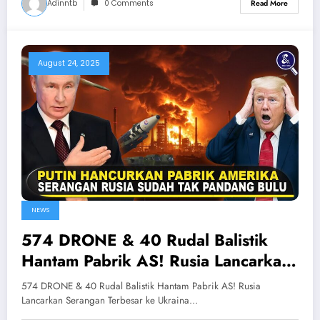
Adinntb
0 Comments
Read More
August 24, 2025
NEWS
574 DRONE & 40 Rudal Balistik
Hantam Pabrik AS! Rusia Lancarkan
Serangan Terbesar ke Ukraina Barat
574 DRONE & 40 Rudal Balistik Hantam Pabrik AS! Rusia
Lancarkan Serangan Terbesar ke Ukraina…