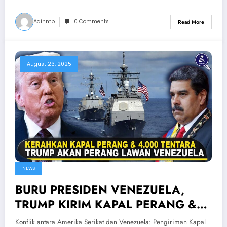
Adinntb
0 Comments
Read More
August 23, 2025
NEWS
BURU PRESIDEN VENEZUELA,
TRUMP KIRIM KAPAL PERANG &
4.000 TENTARA! Fakta Konflik AS
Konflik antara Amerika Serikat dan Venezuela: Pengiriman Kapal