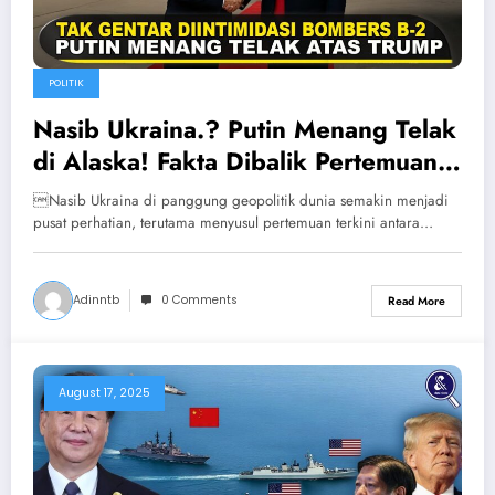
POLITIK
Nasib Ukraina.? Putin Menang Telak
di Alaska! Fakta Dibalik Pertemuan
Trump-Putin di Alaska
Nasib Ukraina di panggung geopolitik dunia semakin menjadi
pusat perhatian, terutama menyusul pertemuan terkini antara…
Adinntb
0 Comments
Read More
August 17, 2025