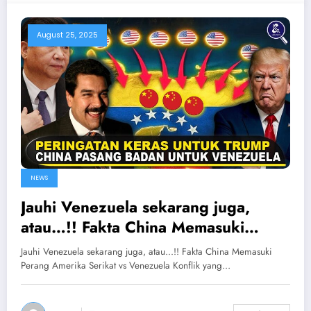
August 25, 2025
NEWS
Jauhi Venezuela sekarang juga,
atau…!! Fakta China Memasuki
Perang Amerika Serikat vs
Jauhi Venezuela sekarang juga, atau...!! Fakta China Memasuki
Venezuela
Perang Amerika Serikat vs Venezuela Konflik yang…