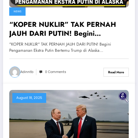
NEWS
“KOPER NUKLIR” TAK PERNAH
JAUH DARI PUTIN! Begini
Pengamanan Ekstra Putin Bertemu
"KOPER NUKLIR" TAK PERNAH JAUH DARI PUTIN! Begini
Trump di Alaska
Pengamanan Ekstra Putin Bertemu Trump di Alaska…
Adinntb
0 Comments
Read More
August 18, 2025