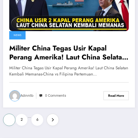
NEWS
Militer China Tegas Usir Kapal
Perang Amerika! Laut China Selatan
Kembali Memanas-China vs Filipina
Militer China Tegas Usir Kapal Perang Amerika! Laut China Selatan
Kembali Memanas-China vs Filipina Pertemuan…
Adinntb
0 Comments
Read More
Posts
…
1
2
6
pagination